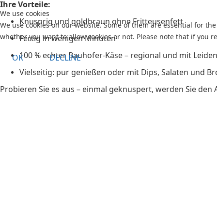
Ihre Vorteile:
We use cookies
Knusprig und goldbraun ohne Fritteusenfett
We use cookies on our website. Some of them are essential for the o
whether you want to allow cookies or not. Please note that if you re
Fertig in wenigen Minuten
100 % echter Bauhofer-Käse – regional und mit Leiden
OK
DECLINE
Vielseitig: pur genießen oder mit Dips, Salaten und B
Probieren Sie es aus – einmal geknuspert, werden Sie den 