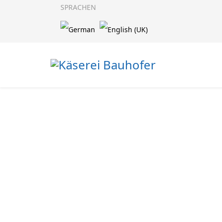
SPRACHEN
Herzlich
bei der
Käserei B